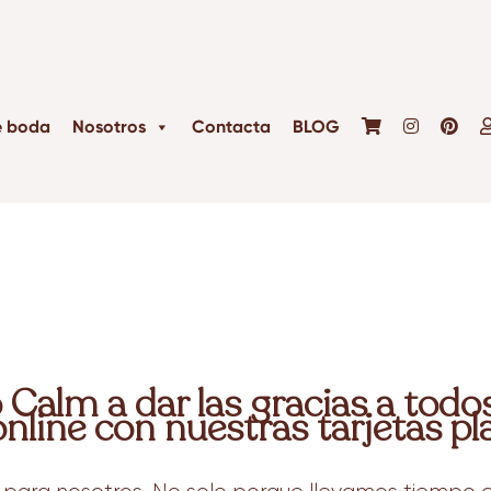
e boda
Nosotros
Contacta
BLOG
alm a dar las gracias a todos 
online con nuestras tarjetas pl