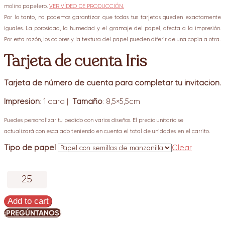
molino papelero.
VER VÍDEO DE PRODUCCIÓN.
Por lo tanto, no podemos garantizar que todas tus tarjetas queden exactamente
iguales. La porosidad, la humedad y el gramaje del papel, afecta a la impresión.
Por esta razón, los colores y la textura del papel pueden diferir de una copia a otra.
Tarjeta de cuenta Iris
Tarjeta de número de cuenta para completar tu invitación.
Impresión
: 1 cara |
Tamaño
: 8,5×5,5cm
Puedes personalizar tu pedido con varios diseños. El precio unitario se
actualizará con escalado teniendo en cuenta el total de unidades en el carrito.
Tipo de papel
Clear
Tarjeta
de
cuenta
Add to cart
Iris
¡PREGÚNTANOS!
quantity