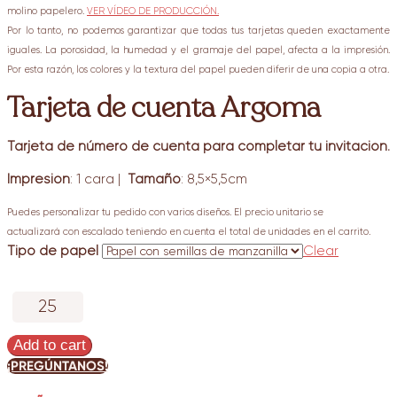
molino papelero.
VER VÍDEO DE PRODUCCIÓN.
Por lo tanto, no podemos garantizar que todas tus tarjetas queden exactamente
iguales. La porosidad, la humedad y el gramaje del papel, afecta a la impresión.
Por esta razón, los colores y la textura del papel pueden diferir de una copia a otra.
Tarjeta de cuenta Argoma
Tarjeta de número de cuenta para completar tu invitación.
Impresión
: 1 cara |
Tamaño
: 8,5×5,5cm
Puedes personalizar tu pedido con varios diseños. El precio unitario se
actualizará con escalado teniendo en cuenta el total de unidades en el carrito.
Tipo de papel
Clear
Tarjeta
de
cuenta
Add to cart
Argoma
¡PREGÚNTANOS!
quantity