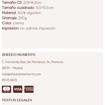
Tamaño C5:
22,9×16,2cm
Tamaño cuadrado:
15,5×15,5cm
Material
: 100% algodón
Gramaje
: 250g
Color
: crema
Impresión:
no admite impresión
SHEEDO MOMENTS
C. Fernando Díaz de Mendoza, 54, Posterior.
28019
– Madrid
hola@sheedomoments.com
919 93 08 93
TEXTOS LEGALES