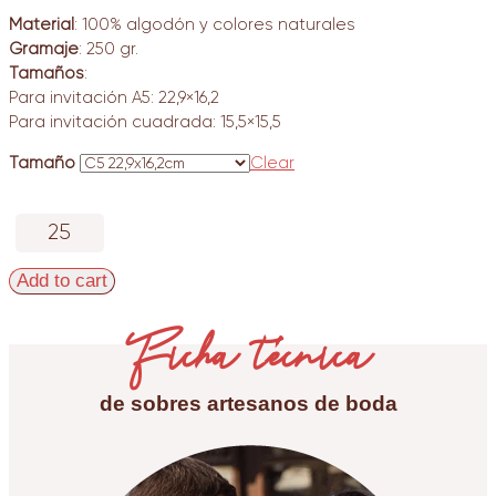
Material
: 100% algodón y colores naturales
Gramaje
: 250 gr.
Tamaños
:
Para invitación A5: 22,9×16,2
Para invitación cuadrada: 15,5×15,5
Tamaño
Clear
Sobre
artesano
crema
Add to cart
quantity
Ficha técnica
de sobres artesanos de boda