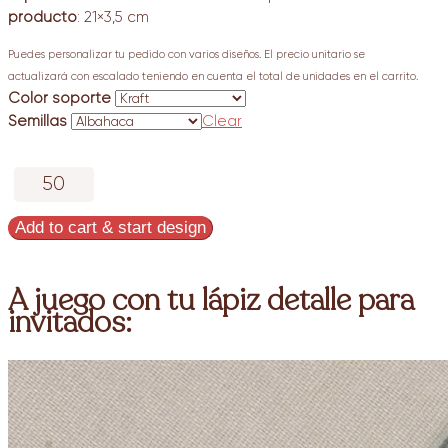
producto
: 21×3,5 cm
Puedes personalizar tu pedido con varios diseños. El precio unitario se
actualizará con escalado teniendo en cuenta el total de unidades en el carrito.
Color soporte
Semillas
Clear
Lápiz
con
semillas
Add to cart & start design
detalle
de
invitados
A juego con tu lápiz detalle para
Acebo
invitados:
quantity