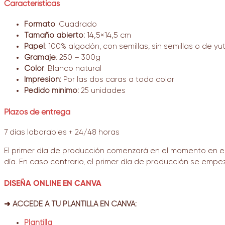
Características
Formato
: Cuadrado
Tamaño abierto:
14,5×14,5 cm
Papel
: 100% algodón, con semillas, sin semillas o de yut
Gramaje
: 250 – 300g
Color
: Blanco natural
Impresión:
P
or las dos caras a todo color
Pedido mínimo:
25 unidades
Plazos de entrega
7 días laborables + 24/48 horas
El primer día de producción comenzará en el momento en el 
día. En caso contrario, el primer día de producción se empez
DISEÑA ONLINE EN CANVA
➜ ACCEDE A TU PLANTILLA EN CANVA:
Plantilla