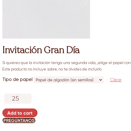
Invitación Gran Día
Si quieres que la invitación tenga una segunda vida, ¡elige el papel con 
Este producto no incluye sobre, no te olvides de incluirlo.
Tipo de papel
Clear
Invitación
Gran
Día
Add to cart
quantity
¡PREGÚNTANOS!