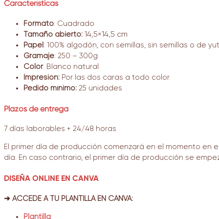
Características
Formato
: Cuadrado
Tamaño abierto:
14,5×14,5 cm
Papel
: 100% algodón, con semillas, sin semillas o de yut
Gramaje
: 250 – 300g
Color
: Blanco natural
Impresión:
P
or las dos caras a todo color
Pedido mínimo:
25 unidades
Plazos de entrega
7 días laborables + 24/48 horas
El primer día de producción comenzará en el momento en el 
día. En caso contrario, el primer día de producción se empez
DISEÑA ONLINE EN CANVA
➜ ACCEDE A TU PLANTILLA EN CANVA:
Plantilla