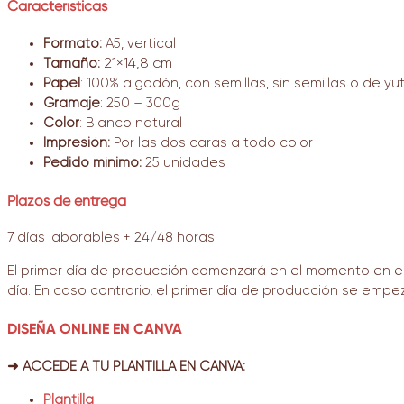
Características
Formato:
A5, vertical
Tamaño:
21×14,8 cm
Papel
: 100% algodón, con semillas, sin semillas o de yut
Gramaje
: 250 – 300g
Color
: Blanco natural
Impresión:
P
or las dos caras a todo color
Pedido mínimo:
25 unidades
Plazos de entrega
7 días laborables + 24/48 horas
El primer día de producción comenzará en el momento en el 
día. En caso contrario, el primer día de producción se empez
DISEÑA ONLINE EN CANVA
➜ ACCEDE A TU PLANTILLA EN CANVA:
Plantilla