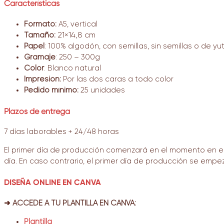
Características
Formato:
A5, vertical
Tamaño:
21×14,8 cm
Papel
: 100% algodón, con semillas, sin semillas o de yut
Gramaje
: 250 – 300g
Color
: Blanco natural
Impresión:
P
or las dos caras a todo color
Pedido mínimo:
25 unidades
Plazos de entrega
7 días laborables + 24/48 horas
El primer día de producción comenzará en el momento en el 
día. En caso contrario, el primer día de producción se empez
DISEÑA ONLINE EN CANVA
➜ ACCEDE A TU PLANTILLA EN CANVA:
Plantilla