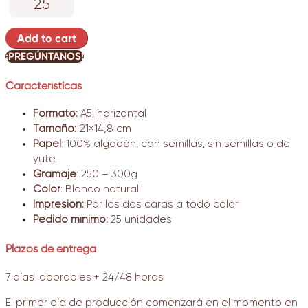
Bosco
quantity
Add to cart
¡PREGÚNTANOS!
Características
Formato:
A5, horizontal
Tamaño:
21×14,8 cm
Papel
: 100% algodón, con semillas, sin semillas o de
yute.
Gramaje
: 250 – 300g
Color
: Blanco natural
Impresión:
P
or las dos caras a todo color
Pedido mínimo:
25 unidades
Plazos de entrega
7 días laborables + 24/48 horas
El primer día de producción comenzará en el momento en