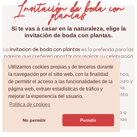
Invitación de boda con
plantas
Si te vas a casar en la naturaleza, elige la
invitación de boda con plantas
.
La
invitación de boda con plantas
es la preferida para las
parejas que prefieren apostar por realizar su celebración
en los meses de invierno.
Utilizamos cookies propias y de terceros durante
la navegación por el sitio web, con la finalidad
Ambientada en un bosque y con tipografía romántica,
de permitir el acceso a las funcionalidades de la
esta ilustración contiene colores como el verde oscuro y
el azul, una gama de colores fríos que encaja a la
página web, extraer estadísticas de tráfico y
perfección con los eventos que tienen lugar en esta
mejorar la experiencia del usuario.
época del año.
Politica de cookies
Elige la
invitación de boda con plantas
y empieza a
diseñarla a tu gusto. Si necesitas ayuda, estaremos
No permitir
Permitir
encantados de aconsejarte.