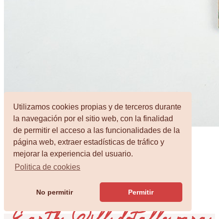
Utilizamos cookies propias y de terceros durante
la navegación por el sitio web, con la finalidad
de permitir el acceso a las funcionalidades de la
página web, extraer estadísticas de tráfico y
Lápiz con semillas Silvestre
mejorar la experiencia del usuario.
Politica de cookies
Desde 0,77€
Ver más
No permitir
Permitir
Earth Pill detalle para