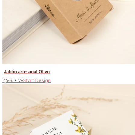
Jabón artesanal Olivo
2,64
€
Start Design
+ IVA