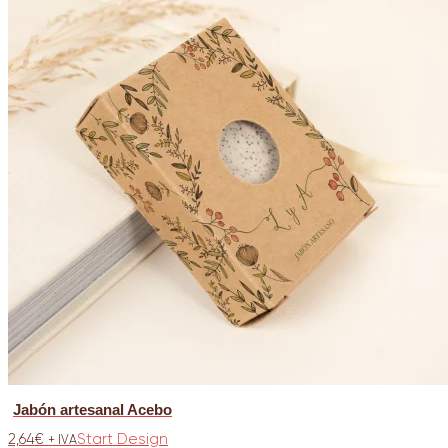
Jabón artesanal Acebo
2,64
€
Start Design
+ IVA