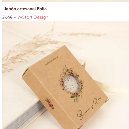
Jabón artesanal Folia
2,64
€
Start Design
+ IVA